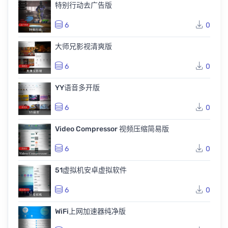
特别行动去广告版
6
0
大师兄影视清爽版
6
0
YY语音多开版
6
0
Video Compressor 视频压缩简易版
6
0
51虚拟机安卓虚拟软件
6
0
WiFi上网加速器纯净版