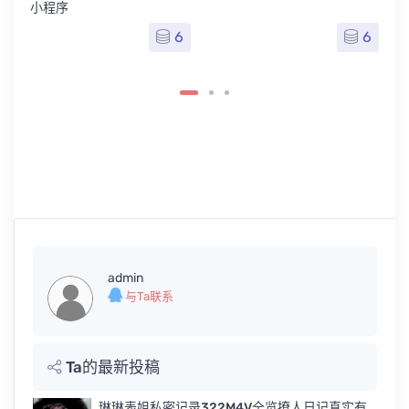
小程序
6
6
admin
与Ta联系
Ta的最新投稿
琳琳表姐私密记录322M4V全览撩人日记真实有