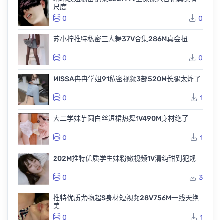
尺度
0
0
苏小拧推特私密三人舞37V合集286M真会扭
0
0
MISSA冉冉学姐91私密视频3部520M长腿太炸了
0
1
大二学妹芋圆白丝短裙热舞1V490M身材绝了
0
1
202M推特优质学生妹粉嫩视频1V清纯甜到犯规
0
3
推特优质尤物超S身材短视频28V756M一线天绝
美
0
1