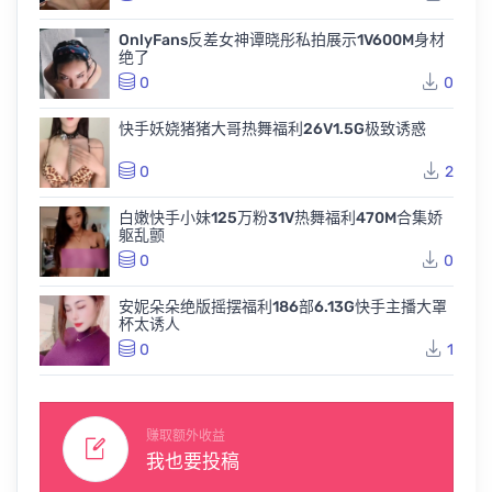
OnlyFans反差女神谭晓彤私拍展示1V600M身材
绝了
0
0
快手妖娆猪猪大哥热舞福利26V1.5G极致诱惑
0
2
白嫩快手小妹125万粉31V热舞福利470M合集娇
躯乱颤
0
0
安妮朵朵绝版摇摆福利186部6.13G快手主播大罩
杯太诱人
0
1
赚取额外收益
我也要投稿